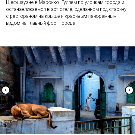
Шефшауэне в Марокко. Гуляем по улочкам города и
останавливаемся в арт-отеле, сделанном под старину,
с рестораном на крыше и красивым панорамным
видом на главный форт города.